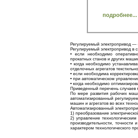
подробнее...
Регулируемый электропривод — 
Регулируемый электропривод в с
• если необходимо оперативно
прокатных станов и других машин
• когда необходимо устанавлив
отделочных агрегатов текстильн
• если необходима корректировка
• при автоматическом управлени
• когда необходимо оптимизиров
Приведенный перечень случаев 
По мере развития рабочих маши
автоматизированный регулируем
машин и агрегатов во всех техно
Автоматизированный электропри
1) преобразование электрическо
2) управление технологическим
производительности, точности 
характером технологического пр