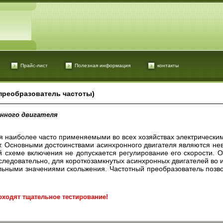
Прайс-лист
Полезная информация
контакты
преобразователь частоты)
онного двигателя
 наиболее часто применяемыми во всех хозяйствах электрическим
тт. Основными достоинствами асинхронного двигателя являются не
ой схеме включения не допускается регулирование его скорости. 
 следовательно, для короткозамкнутых асинхронных двигателей во 
ьными значениями скольжения. Частотный преобразователь позвол
оходят тщательное тестирование!