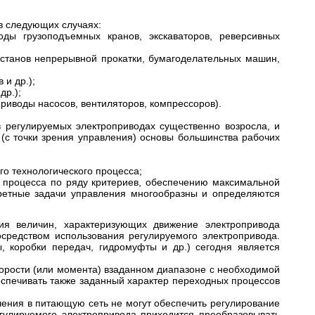
в следующих случаях:
оды грузоподъемных кранов, экскаваторов, реверсивных
 станов непрерывной прокатки, бумагоделательных машин,
 и др.);
др.);
приводы насосов, вентиляторов, компрессоров).
 регулируемых электроприводах существенно возросла, и
(с точки зрения управления) основы большинства рабочих
о технологического процесса;
о процесса по ряду критериев, обеспечению максимальной
нкретные задачи управления многообразны и определяются
ия величин, характеризующих движение электропривода
осредством использования регулируемого электропривода.
, коробки передач, гидромуфты и др.) сегодня является
орости (или момента)
в
заданном диапазоне с необходимой
еспечивать также
заданный характер переходных процессов
чения
в питающую сеть не могут обеспечить регулирование
гулируемого электропривода приходится преобразовывать