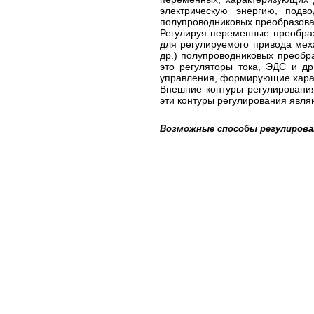
электрическую энергию, подв
полупроводниковых преобразова
Регулируя переменные преобраз
для регулируемого
привода мех
др.) полупроводниковых преобр
это регуляторы тока,
ЭДС и др
управления, формирующие харак
Внешние контуры регулировани
эти
контуры регулирования являю
Возможные способы регулирова