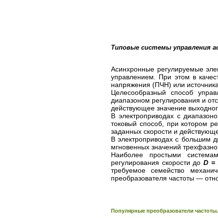
Типовые системы управления 
Асинхронные регулируемые элек
управлением. При этом в качес
напряжения (ПЧН) или источника
Целесообразный способ управл
диапазоном регулирования и отс
действующее значение выходного
В электроприводах с диапазон
токовый способ, при котором р
заданных скорости и действующе
В электроприводах с большим д
мгновенных значений трехфазно
Наиболее простыми системами
регулирования скорости до
D = 
требуемое семейство механич
преобразователя частоты — отн
Популярные преобразователи частоты.