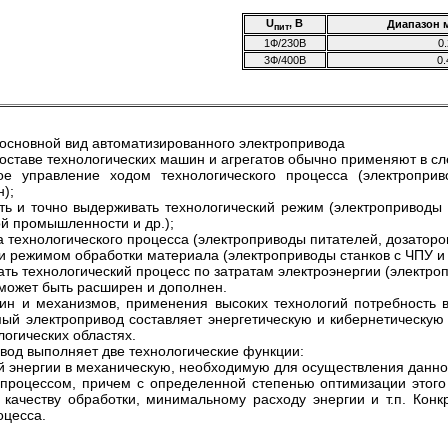
U
, В
Диапазон 
пит
1Ф/230В
0.
3Ф/400В
0.
основной вид автоматизированного электропривода
оставе технологических машин и агрегатов обычно применяют в с
е управление ходом технологического процесса (электроприв
);
ать и точно выдерживать технологический режим (электроприводы
ой промышленности и др.);
 технологического процесса (электроприводы питателей, дозаторов
и режимом обработки материала (электроприводы станков с ЧПУ и 
ать технологический процесс по затратам электроэнергии (электро
может быть расширен и дополнен.
н и механизмов, применения высоких технологий потребность в
ый электропривод составляет энергетическую и кибернетическую 
логических областях.
вод выполняет две технологические функции:
й энергии в механическую, необходимую для осуществления данног
 процессом, причем с определенной степенью оптимизации этог
и качеству обработки, минимальному расходу энергии и т.п. Ко
оцесса.