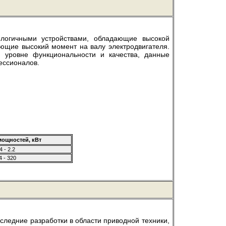
ологичными устройствами, обладающие высокой
ющие высокий момент на валу электродвигателя.
 уровне функциональности и качества, данные
ессионалов
.
мощностей, кВт
4 - 2.2
4 - 320
следние разработки в области приводной техники,