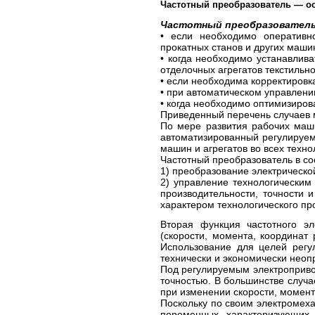
Частотный преобразователь — о
Частотный преобразовател
• если необходимо оперативно
прокатных станов и других машин
• когда необходимо устанавлив
отделочных агрегатов текстильн
• если необходима корректировка
• при автоматическом управлени
• когда необходимо оптимизиров
Приведенный перечень случаев 
По мере развития рабочих маши
автоматизированный регулируем
машин и агрегатов во всех техно
Частотный преобразователь в со
1) преобразование электрическо
2) управление технологическим
производительности, точности 
характером технологического пр
Вторая функция частотного эл
(скорости, момента, координат
Использование для целей регул
технически и экономически нео
Под регулируемым электроприво
точностью.
В большинстве случа
при
изменении скорости, момент
Поскольку по своим электромех
переменных, характеризующих 