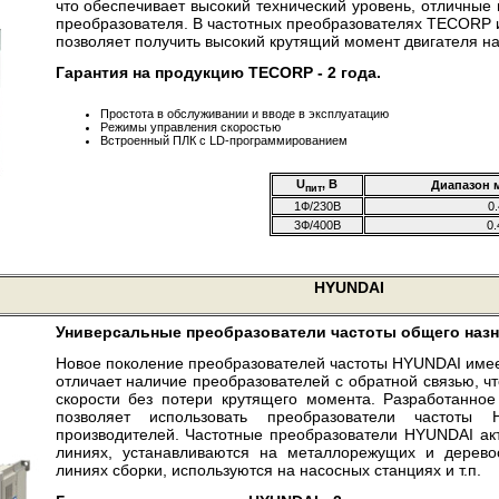
что обеспечивает высокий технический уровень, отличные
преобразователя. В частотных преобразователях TECORP и
позволяет получить высокий крутящий момент двигателя на
Гарантия на продукцию TECORP - 2 года.
Простота в обслуживании и вводе в эксплуатацию
Режимы управления скоростью
Встроенный ПЛК с LD-программированием
U
, В
Диапазон 
пит
1Ф/230В
0.
3Ф/400В
0.
HYUNDAI
Универсальные преобразователи частоты общего назн
Новое поколение преобразователей частоты HYUNDAI име
отличает наличие преобразователей с обратной связью, ч
скорости без потери крутящего момента. Разработанно
позволяет использовать преобразователи частоты
производителей. Частотные преобразователи HYUNDAI ак
линиях, устанавливаются на металлорежущих и дерево
линиях сборки, используются на насосных станциях и т.п.