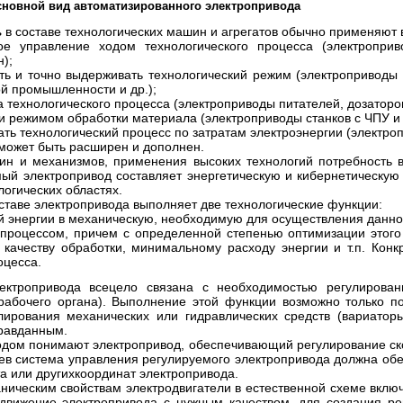
сновной вид автоматизированного электропривода
ь
в составе технологических машин и агрегатов обычно применяют 
е управление ходом технологического процесса (электроприв
);
ать и точно выдерживать технологический режим (электроприводы
ой промышленности и др.);
 технологического процесса (электроприводы питателей, дозаторов
и режимом обработки материала (электроприводы станков с ЧПУ и 
ать технологический процесс по затратам электроэнергии (электро
может быть расширен и дополнен.
н и механизмов, применения высоких технологий потребность в
ый электропривод составляет энергетическую и кибернетическую 
логических областях.
ставе электропривода выполняет две технологические функции:
й энергии в механическую, необходимую для осуществления данног
 процессом, причем с определенной степенью оптимизации этог
и качеству обработки, минимальному расходу энергии и т.п. Ко
оцесса.
ектропривода всецело связана с необходимостью регулирован
 рабочего органа). Выполнение этой функции возможно только п
ирования механических или гидравлических средств (вариаторы
правданным.
дом понимают электропривод, обеспечивающий регулирование ск
ев система управления регулируемого электропривода должна об
а или других
координат электропривода.
аническим свойствам
электродвигатели в естественной схеме вклю
движение электропривода с нужным качеством, для создания ре