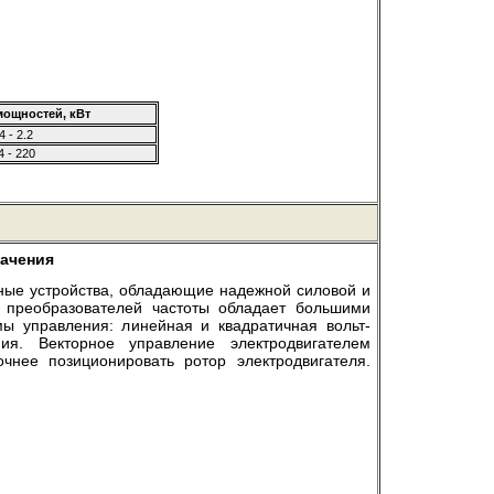
мощностей, кВт
4 - 2.2
4 - 220
ачения
ные устройства, обладающие надежной силовой и
 преобразователей частоты обладает большими
 управления: линейная и квадратичная вольт-
ния. Векторное управление электродвигателем
чнее позиционировать ротор электродвигателя.