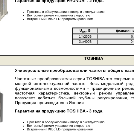
Гарантия на продукцию HYUNDAI - 2 года.
Простота в обслуживании и вводе в эксплуатацию
Векторный режим управления скоростью
Встроенный ПЛК с LD-программированием
U
, В
Диапазон 
пит
1Ф/230В
0.
3Ф/400В
0.
TOSHIBA
Универсальные преобразователи частоты общего назн
Частотные преобразователи серии TOSHIBA это современ
мощной интеллектуальной частью. Весь модельный ряд
функциональными возможностями - традиционные режимы
частотная характеристика, векторный режим управле
позволяет добиться большей глубины регулирования, то
Продукция производится в Японии.
Гарантия на продукцию TOSHIBA - 3 года.
Простота в обслуживании и вводе в эксплуатацию
Векторный режим управления скоростью
Встроенный ПЛК с LD-программированием