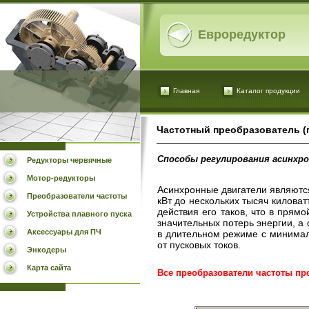
Евроредуктор
Главная
Каталог продукции
Частотный преобразователь (
Способы регулирования асинхр
Редукторы червячные
Мотор-редукторы
Асинхронные двигатели являются
Преобразователи частоты
кВт до нескольких тысяч килова
действия его таков, что в прям
Устройства плавного пуска
значительных потерь энергии, а
Аксессуары для ПЧ
в длительном режиме с минимал
от пусковых токов.
Энкодеры
Карта сайта
Все преобразователи частоты пр