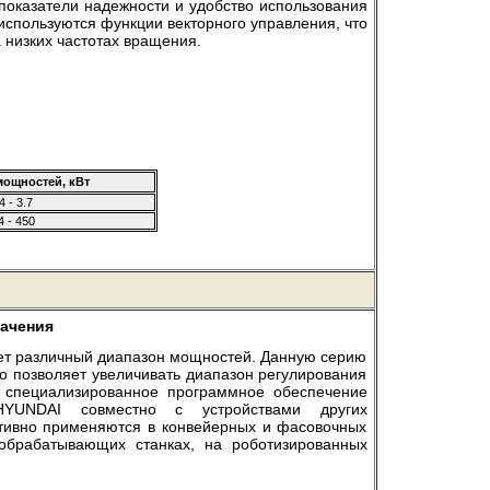
 показатели надежности и удобство использования
спользуются функции векторного управления, что
 низких частотах вращения.
мощностей, кВт
4 - 3.7
4 - 450
ачения
ет различный диапазон мощностей. Данную серию
то позволяет увеличивать диапазон регулирования
е специализированное программное обеспечение
 HYUNDAI совместно с устройствами других
тивно применяются в конвейерных и фасовочных
обрабатывающих станках, на роботизированных