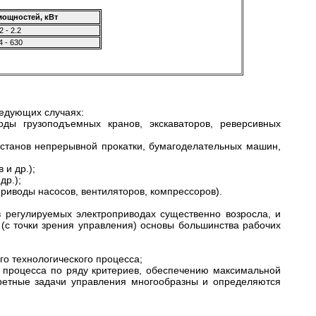
мощностей, кВт
2 - 2.2
4 - 630
ледующих случаях:
оды грузоподъемных кранов, экскаваторов, реверсивных
 станов непрерывной прокатки, бумагоделательных машин,
 и др.);
др.);
приводы насосов, вентиляторов, компрессоров).
 регулируемых электроприводах существенно возросла, и
(с точки зрения управления) основы большинства рабочих
о технологического процесса;
о процесса по ряду критериев, обеспечению максимальной
нкретные задачи управления многообразны и определяются