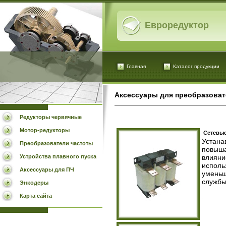
Евроредуктор
Главная
Каталог продукции
Аксессуары для преобразоват
Редукторы червячные
Мотор-редукторы
Сетевы
Устан
Преобразователи частоты
повыша
Устройства плавного пуска
влияни
исполь
Аксессуары для ПЧ
уменьш
службы
Энкодеры
.
Карта сайта