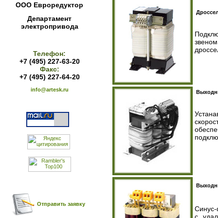
ООО Евроредуктор
Дроссел
Департамент
электропривода
Подклю
звеном
дроссе
Телефон:
+7 (495) 227-63-20
Факс:
+7 (495) 227-64-20
info@artesk.ru
Выходн
Устана
скорос
обеспе
подклю
Выходн
Отправить заявку
Синус
с уда