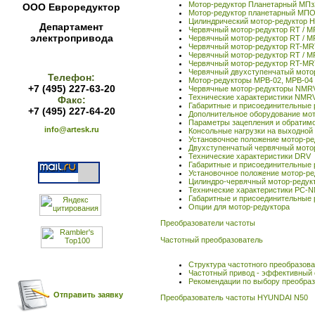
Мотор-редуктор Планетарный МПз
ООО Евроредуктор
Мотор-редуктор планетарный МП
Цилиндрический мотор-редуктор 
Департамент
Червячный мотор-редуктор RT / 
электропривода
Червячный мотор-редуктор RT / M
Червячный мотор-редуктор RT-MR
Червячный мотор-редуктор RT / M
Червячный мотор-редуктор RT-MR
Червячный двухступенчатый мото
Телефон:
Мотор-редукторы МРВ-02, МРВ-04
+7 (495) 227-63-20
Червячные мотор-редукторы NMR
Технические характеристики NMR
Факс:
Габаритные и присоединительные
+7 (495) 227-64-20
Дополнительное оборудование мо
Параметры зацепления и обратим
info@artesk.ru
Консольные нагрузки на выходно
Установочное положение мотор-р
Двухступенчатый червячный мото
Технические характеристики DRV
Габаритные и присоединительные
Установочное положение мотор-р
Цилиндро-червячный мотор-реду
Технические характеристики PC-
Габаритные и присоединительны
Опции для мотор-редуктора
Преобразователи частоты
Частотный преобразователь
Структура частотного преобразов
Частотный привод - эффективный 
Рекомендации по выбору преобраз
Отправить заявку
Преобразователь частоты HYUNDAI N50