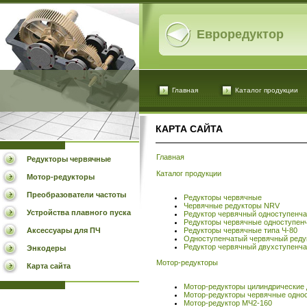
Евроредуктор
Главная
Каталог продукции
КАРТА САЙТА
Главная
Редукторы червячные
Каталог продукции
Мотор-редукторы
Преобразователи частоты
Редукторы червячные
Червячные редукторы NRV
Устройства плавного пуска
Редуктор червячный одноступенч
Редукторы червячные одноступен
Аксессуары для ПЧ
Редукторы червячные типа Ч-80
Одноступенчатый червячный редук
Редуктор червячный двухступенча
Энкодеры
Мотор-редукторы
Карта сайта
Мотор-редукторы цилиндрические
Мотор-редукторы червячные однос
Мотор-редуктор МЧ2-160