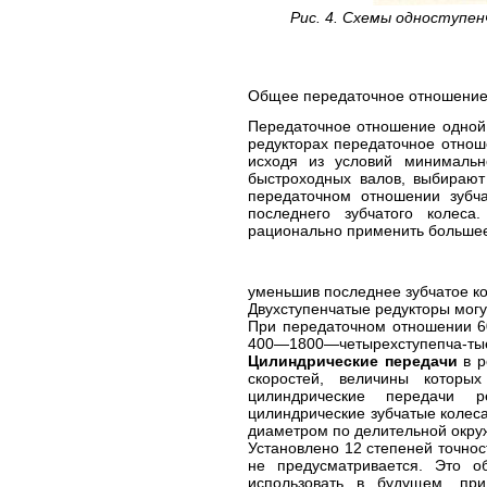
Рис. 4. Схемы одноступен
Общее передаточное отношение ц
Передаточное отношение одной 
редукторах передаточное отно
исходя из условий минимальн
быстроходных валов, выбирают
передаточном отношении зубч
последнего зубчатого колес
рационально применить большее
уменьшив последнее зубчатое кол
Двухступенчатые редукторы мог
При передаточном отношении 6
400—1800—четырехступепча-тые
Цилиндрические передачи
в р
скоростей, величины которых
цилиндрические передачи р
цилиндрические зубчатые колес
диаметром по делительной окруж
Установлено 12 степеней точност
не предусматривается. Это о
использовать в будущем, пр