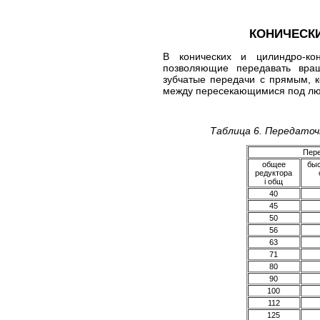
КОНИЧЕСК
В конических и цилиндро-кон
позволяющие передавать вра
зубчатые передачи с прямым, 
между пересекающимися под л
Таблица 6. Передаточ
Пере
общее
бы
редуктора
i общ
40
45
50
56
63
71
80
90
100
112
125