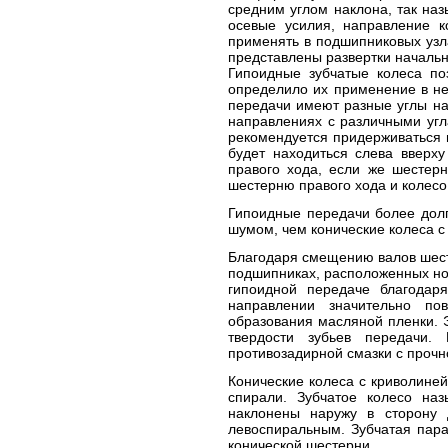
средним углом наклона, так наз
осевые усилия, направление к
применять в подшипниковых узла
представлены развертки начальн
Гипоидные зубчатые колеса п
определило их применение в не
передачи имеют разные углы на
направлениях с различными уг
рекомендуется придерживаться 
будет находиться слева вверху
правого хода, если же шестерн
шестерню правого хода и колесо
Гипоидные передачи более дол
шумом, чем конические колеса с
Благодаря смещению валов шест
подшипниках, расположенных но 
гипоидной передаче благодар
направлении значительно по
образования масляной пленки. 
твердости зубьев передачи.
противозадирной смазки с прочн
Конические колеса с криволине
спирали. Зубчатое колесо на
наклонены наружу в сторону 
левоспиральным. Зубчатая пара
конической шестерни.