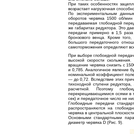
При таких особенностях зацепл
возрастает нагрузочная способн
По экспериментальным данным
оборотов червяка 1500 об/мин
передаваемая глобоидной пере
же габаритах редуктора. Это д
передачи примерно в 1,5 раза
бронзового венца. Кроме того
большого передаточного отнош
самоторможения определяют все
При выборе глобоидной передач
высокой скорости скольжения.
вращение червяка снизить с 1500 
и 0,785. Аналогичное явление б
номинальной коэффициент полезн
— до 0,72. Вследствие этих при
тихоходной ступени редуктора,
расчетной. Поэтому глоб
перекрещивающимися осями в тех
сек) и передаточное число не н
Глобоидные передачи стандар
распространяются на глобоид
червяка в центральной плоскости
Основными стандартными пара
диаметр червяка D (Рис. 9).