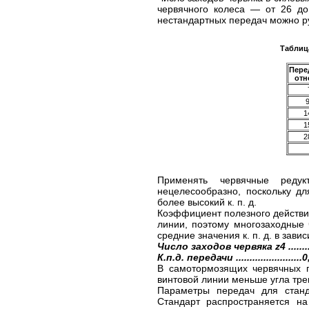
червячного колеса — от 26 до
нестандартных передач можно ру
Таблица
Пере
отн
1
1
2
Применять червячные реду
нецелесообразно, поскольку д
более высокий к. п. д.
Коэффициент полезного действи
линии, поэтому многозаходные 
средние значения к. п. д. в зав
Число заходов червяка z4 ..............1 .
К.п.д. передачи ....................
В самотормозящих червячных п
винтовой линии меньше угла тре
Параметры передач для станд
Стандарт распространяется на