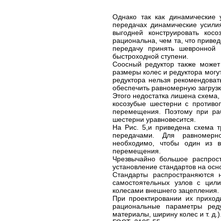
Однако так как динамические 
передачах динамические усили
выгодней конструировать кос
рациональна, чем та, что приве
передачу принять шевронной 
быстроходной ступени.
Соосный редуктор также может 
размеры колес и редуктора могу
редуктора нельзя рекомендовать
обеспечить равномерную загрузк
Этого недостатка лишена схема,
косозубые шестерни с противо
перемещения. Поэтому при раб
шестерни уравновесится.
На Рис. 5,и приведена схема т
передачами. Для равномерн
необходимо, чтобы один из в
перемещения.
Чрезвычайно большое распрост
установление стандартов на осн
Стандарты распространяются н
самостоятельных узлов с цил
колесами внешнего зацепления. 
При проектировании их приход
рациональные параметры реду
материалы, ширину колес и т. д.)