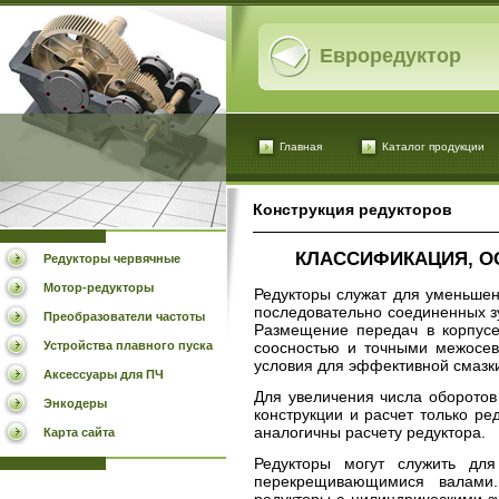
Евроредуктор
Главная
Каталог продукции
Конструкция редукторов
КЛАССИФИКАЦИЯ, О
Редукторы червячные
Мотор-редукторы
Редукторы служат для уменьшен
последовательно соединенных з
Преобразователи частоты
Размещение передач в корпусе
соосностью и точными межосев
Устройства плавного пуска
условия для эффективной смазк
Аксессуары для ПЧ
Для увеличения числа оборото
Энкодеры
конструкции и расчет только ре
аналогичны расчету редуктора.
Карта сайта
Редукторы могут служить дл
перекрещивающимися валами
редукторы с цилиндрическими 