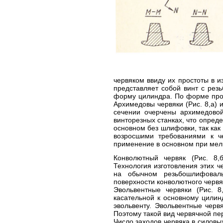
червяком ввиду их простоты в и
представляет собой винт с рез
форму цилиндра. По форме про
Архимедовы червяки (Рис. 8,а)
сечении очерчены архимедовой
винторезных станках, что опре
основном без шлифовки, так как
возросшими требованиями к ч
применение в основном при мел
Конволютный червяк (Рис. 8,
Технология изготовления этих 
на обычном резьбошлифоваль
поверхности конволютного червя
Эвольвентные червяки (Рис. 
касательной к основному цилин
эвольвенту. Эвольвентные черв
Поэтому такой вид червячной пе
Число заходов червяка в силовы