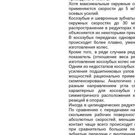
Хотя максимальные окружные ск
применяются скорости до 5 м/
осевых усилий.
Косозубые и шевронные зубчатые
окружных скоростях до 30 м/
распространение в редукторах 
объясняется их некоторыми пр
В косозубых передачах одновр
происходит более плавно, уме
изготовления колес.
Кроме того, в ряде случаев р
показатель (отношение веса р
изготовление косозубых колес не
Одним из недостатков косозубых
усиления подшипниковых узлов
мощностей рационально приме
скомпенсированы. Аналогично 
разным направлением угла сп
характерных для косозубых 
симметричного расположения к
реакций в опорах.
Иногда в цилиндрических редук
По сравнению с передачами на
скольжение рабочих поверхност
абсолютных скоростей, меньше
контакт чаще всего происходит
при сравнительно большом пе
зубчатые передачи с внутренни