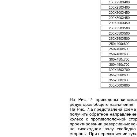
150X250X400
150X250X400
200X300X450
200X300X450
200X300X450
250X350X500
250X350X500
250X350X500
250x400x600
250x400x600
250x400x600
300x450x700
300x450x700
300X450X700
355x500x800
355x500x800
355X500X800
На Рис. 7 приведены кинемат
редукторов общего назначения.
На Рис. 7,а представлена схема
получить обратное направление
колесо с противоположной сто
проектировании реверсивных кони
на тихоходном валу свободно
стороны. При переключении кул