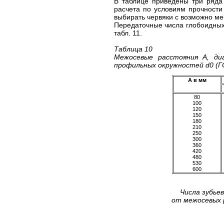
В таблице приведены три ряда
расчета по условиям прочности
выбирать червяки с возможно м
Передаточные числа глобоидных 
табл. 11.
Таблица 10
Межосевые расстояния А, ди
профильных окружностей d0 (Г
А в мм
80
100
120
150
180
210
250
300
360
420
480
530
600
Числа зубьев
от межосевых р