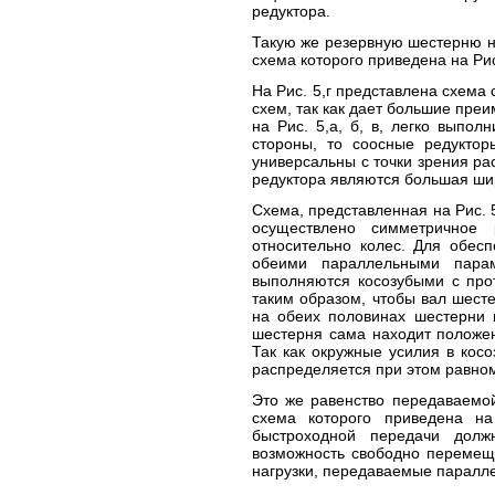
редуктора.
Такую же резервную шестерню на
схема которого приведена на Рис
На Рис. 5,г представлена схема 
схем, так как дает большие пре
на Рис. 5,а, б, в, легко выпо
стороны, то соосные редуктор
универсальны с точки зрения ра
редуктора являются большая ши
Схема, представленная на Рис. 5
осуществлено симметричное 
относительно колес. Для обес
обеими параллельными пара
выполняются косозубыми с про
таким образом, чтобы вал шест
на обеих половинах шестерни 
шестерня сама находит положе
Так как окружные усилия в ко
распределяется при этом равно
Это же равенство передаваемо
схема которого приведена на
быстроходной передачи дол
возможность свободно перемещ
нагрузки, передаваемые паралл