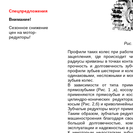
Спецпредложения
Внимание!
Сезонное снижение
цен на мотор-
редукторы!
Рис.
Профили таких колес при работе
зацепления, где происходит ч
радиусы кривизны в точках конт
прочность и долговечность зу
профили зубьев шестерни и кол
одинаковыми, несложными и мог
зубьев колес.
В зависимости от типа прим
прямозубыми (Рис. 1 ,а), косоз
применяются прямозубые и косо
цилиндро-конических редуктор
косым (Рис. 2,б) и криволинейным
Зубчатые редукторы могут примен
Таким образом, зубчатые реду
машиностроения благодаря сво
большой долговечностью, ком
эксплуатации и надежностью в р
К некоторым недостаткам зубч