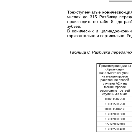
Трехступенчатые
коническо-ци
числах до 315 Разбивку перед
производить по табл. 8, где ра
зубьев.
В конических и цилиндро-кони
горизонтально и вертикально. Р
Таблица 8. Разбивка передато
Произведение длины
образующей
начального конуса L
на межцентровое
расстояние второй
ступени А2 и на
межцентровое
расстояние третьей
ступени A3 в мм
100х 150x250
100X150X250
100Х 150X250
150X200X300
150X200X300
150x200x300
150X250X400