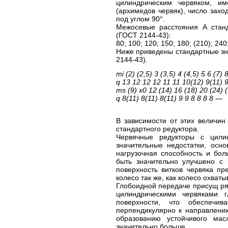
цилиндрическим червяком, 
(архимедов червяк), число захо
под углом 90°.
Межосевые расстояния А стан
(ГОСТ 2144-43):
80; 100; 120; 150; 180; (210); 240
Ниже приведены стандартные зн
2144-43).
mi (2) (2,5) 3 (3,5) 4 (4,5) 5 6 (7) 
q 13 12 12 12 11 11 10(12) 9(11) 9
ms (9) х0 12 (14) 16 (18) 20 (24) 
q 8(11) 8(11) 8(11) 9 9 8 8 8 8 —
В зависимости от этих величин
стандартного редуктора.
Червячные редукторы с цили
значительные недостатки, осн
нагрузочная способность и бол
быть значительно улучшено с
поверхность витков червяка пр
колесо так же, как колесо охваты
Глобоидной передаче присущ ря
цилиндрическими червяками 
поверхности, что обеспечив
перпендикулярно к направлению
образованию устойчивого мас
значительно больше.