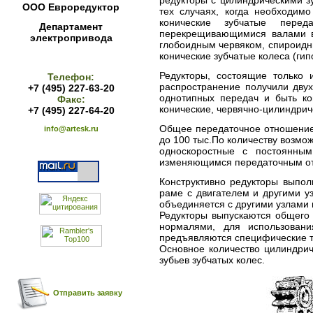
ООО Евроредуктор
тех случаях, когда необходим
конические зубчатые пере
Департамент
перекрещивающимися валами в
электропривода
глобоидным червяком, спироидн
конические зубчатые колеса (гип
Редукторы, состоящие только 
Телефон:
распространение получили двух
+7 (495) 227-63-20
однотипных передач и быть ко
Факс:
конические, червячно-цилиндриче
+7 (495) 227-64-20
Общее передаточное отношение 
info@artesk.ru
до 100 тыс.По количеству возмо
односкоростные с постоянным
изменяющимся передаточным о
Конструктивно редукторы выпол
раме с двигателем и другими у
объединяется с другими узлами
Редукторы выпускаются общего
нормалями, для использован
предъявляются специфические т
Основное количество цилиндрич
зубьев зубчатых колес.
Отправить заявку