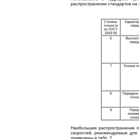
распространении стандартов на 
Степень
Характер
точности
пере
по ГОСТ
1643-56
6
Высоко
перед
7
Точные п
8
Передачи 
точно
9
Пере
пониж
точно
Наибольшее распространение по
скоростей, рекомендуемые для 
приведены в табл. 2.