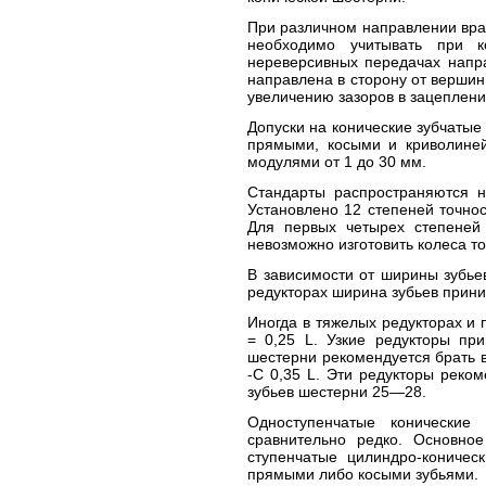
При различном направлении вра
необходимо учитывать при к
нереверсивных передачах напр
направлена в сторону от вершин
увеличению зазоров в зацеплени
Допуски на конические зубчатые
прямыми, косыми и криволине
модулями от 1 до 30 мм.
Стандарты распространяются 
Установлено 12 степеней точнос
Для первых четырех степеней 
невозможно изготовить колеса то
В зависимости от ширины зубье
редукторах ширина зубьев прини
Иногда в тяжелых редукторах и
= 0,25 L. Узкие редукторы пр
шестерни рекомендуется брать 
-С 0,35 L. Эти редукторы реко
зубьев шестерни 25—28.
Одноступенчатые конические
сравнительно редко. Основное
ступенчатые цилиндро-коничес
прямыми либо косыми зубьями.