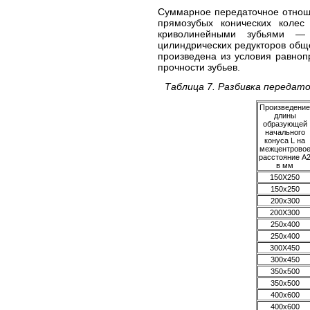
Суммарное передаточное отнош
прямозубых конических коле
криволинейными зубьями — 
цилиндрических редукторов обще
произведена из условия равноп
прочности зубьев.
Таблица 7. Разбивка передат
Произведение
длины
образующей
начального
конуса L на
межцентрово
расстояние А
в мм
150X250
150x250
200x300
200X300
250x400
250x400
300X450
300x450
350x500
350x500
400x600
400x600