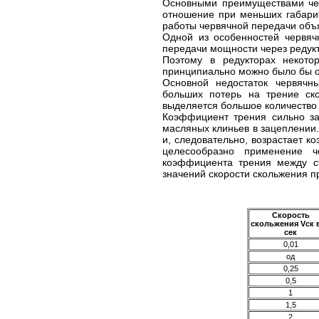
Основными преимуществами чер
отношение при меньших габарит
работы червячной передачи объ
Одной из особенностей червяч
передачи мощности через редукт
Поэтому в редукторах некото
принципиально можно было бы об
Основной недостаток червячн
больших потерь на трение ск
выделяется большое количество 
Коэффициент трения сильно за
масляных клиньев в зацеплении
и, следовательно, возрастает к
целесообразно применение ч
коэффициента трения между с
значений скорости скольжения пр
Скорость
скольжения Vск в
сек
0,01
од
0,25
0,5
1
1,5
2