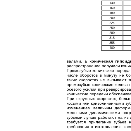
140
160
180
200
224
250
280
315
355
400
валами, а
коническая гипоид
распространение получили кони
Прямозубые конические передач
числе оборотов в минуту не бо
таких скоростях не вызывают з
прямозубые конические колеса 
осевого усилия при реверсиров
конические передачи обеспечив
При окружных скоростях, больш
косыми или криволинейными зуб
изменением величины деформ
меньшими динамическими нагру
зубьями лучше работают на изг
требуется прилегание зубьев 
требования к изготовлению ко